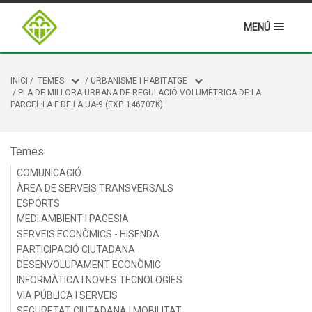
MENÚ
INICI
/
TEMES
/
URBANISME I HABITATGE
/
PLA DE MILLORA URBANA DE REGULACIÓ VOLUMÈTRICA DE LA
PARCEL·LA F DE LA UA-9 (EXP. 146707K)
Temes
COMUNICACIÓ
ÀREA DE SERVEIS TRANSVERSALS
ESPORTS
MEDI AMBIENT I PAGESIA
SERVEIS ECONÒMICS - HISENDA
PARTICIPACIÓ CIUTADANA
DESENVOLUPAMENT ECONÒMIC
INFORMÀTICA I NOVES TECNOLOGIES
VIA PÚBLICA I SERVEIS
SEGURETAT CIUTADANA I MOBILITAT