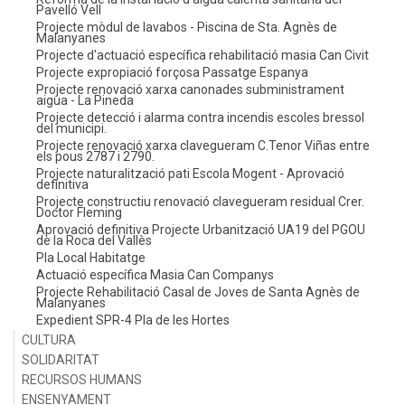
Pavelló Vell
Projecte mòdul de lavabos - Piscina de Sta. Agnès de
Malanyanes
Projecte d'actuació específica rehabilitació masia Can Civit
Projecte expropiació forçosa Passatge Espanya
Projecte renovació xarxa canonades subministrament
aigua - La Pineda
Projecte detecció i alarma contra incendis escoles bressol
del municipi.
Projecte renovació xarxa clavegueram C.Tenor Viñas entre
els pous 2787 i 2790.
Projecte naturalització pati Escola Mogent - Aprovació
definitiva
Projecte constructiu renovació clavegueram residual Crer.
Doctor Fleming
Aprovació definitiva Projecte Urbanització UA19 del PGOU
de la Roca del Vallès
Pla Local Habitatge
Actuació específica Masia Can Companys
Projecte Rehabilitació Casal de Joves de Santa Agnès de
Malanyanes
Expedient SPR-4 Pla de les Hortes
CULTURA
SOLIDARITAT
RECURSOS HUMANS
ENSENYAMENT