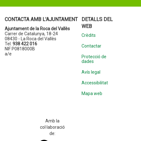
CONTACTA AMB L'AJUNTAMENT
DETALLS DEL
WEB
Ajuntament de la Roca del Vallès
Carrer de Catalunya, 18-24
Crèdits
08430 - La Roca del Vallès
Tel.
938 422 016
Contactar
NIF P0818000B
a/e
Protecció de
dades
Avís legal
Accessibilitat
Mapa web
Amb la
col·laboració
de: