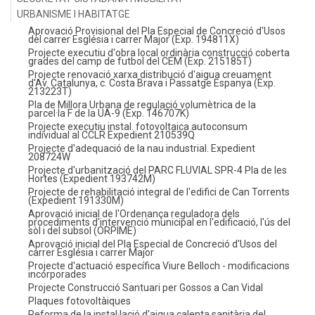
URBANISME I HABITATGE
Aprovació Provisional del Pla Especial de Concreció d'Usos
del carrer Església i carrer Major (Exp. 194811X)
Projecte executiu d'obra local ordinària construcció coberta
grades del camp de futbol del CEM (Exp. 215185T)
Projecte renovació xarxa distribució d'aigua creuament
d'Av. Catalunya, c. Costa Brava i Passatge Espanya (Exp.
213223T)
Pla de Millora Urbana de regulació volumètrica de la
parcel·la F de la UA-9 (Exp. 146707K)
Projecte executiu instal. fotovoltaica autoconsum
individual al CCLR Expedient 210539Q
Projecte d'adequació de la nau industrial. Expedient
208724W
Projecte d'urbanització del PARC FLUVIAL SPR-4 Pla de les
Hortes (Expedient 193742M)
Projecte de rehabilitació integral de l'edifici de Can Torrents
(Expedient 191330M)
Aprovació inicial de l'Ordenança reguladora dels
procediments d'intervenció municipal en l'edificació, l'ús del
sòl i del subsol (ORPIME)
Aprovació inicial del Pla Especial de Concreció d'Usos del
carrer Església i carrer Major
Projecte d'actuació específica Viure Belloch - modificacions
incorporades
Projecte Construcció Santuari per Gossos a Can Vidal
Plaques fotovoltàiques
Reforma de la instal·lació d'aigua calenta sanitària del