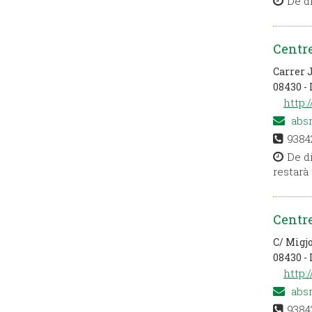
De di
Centre
Carrer J
08430 - 
http:
abs
9384
De di
restarà 
Centr
C/ Migj
08430 - 
http:
abs
9384