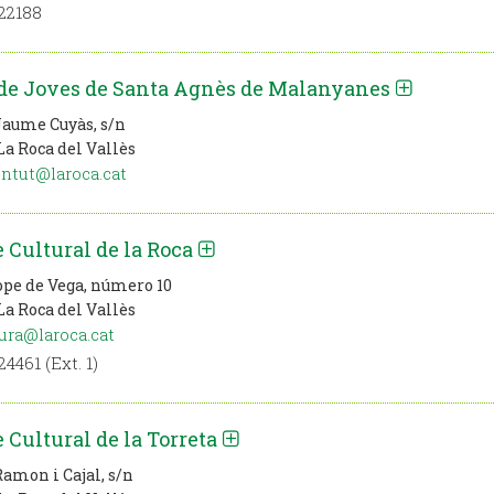
22188
 de Joves de Santa Agnès de Malanyanes
Jaume Cuyàs, s/n
La Roca del Vallès
ntut@laroca.cat
 Cultural de la Roca
ope de Vega, número 10
La Roca del Vallès
ura@laroca.cat
4461 (Ext. 1)
 Cultural de la Torreta
Ramon i Cajal, s/n