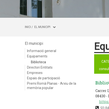
INICI
/
EL MUNICIPI
Eq
El municipi
Informació general
Equipaments
CAT
Biblioteca
Directori Entitats
consul
Empreses
Espais de participació
Biblio
Premi Romà Planas - Arxiu de la
memòria popular
Carrer 
08430 - 
https
93.84