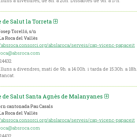
lluns a divendres, de 8h. a 20h. Dissabtes de 9h. a 17h.
 de Salut la Torreta
osep Torelló, s/n
La Roca del Vallès
//absroca.consorci.org/abslaroca/serveis/cap-vicenc-papaceit
roca@absroca.com
24432
lluns a divendres, matí de 9h. a 14.00h. i tarda de 15.30h. a 18
tancat.
e de Salut Santa Agnès de Malanyanes
orn cantonada Pau Casals
La Roca del Vallès
//absroca.consorci.org/abslaroca/serveis/cap-vicenc-papaceit
roca@absroca.com
24432