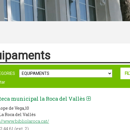
uipaments
EGORIES
tar
teca municipal la Roca del Vallès
Lope de Vega,10
La Roca del Vallès
://www.bibliolaroca.cat/
2.44.61 (ext. 2)