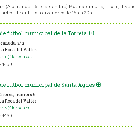
n (A partir del 15 de setembre) Matins: dimarts, dijous, diven
 Tardes: de dilluns a divendres de 15h a 20h.
e futbol municipal de la Torreta
Granada, s/n
La Roca del Vallès
rts@laroca.cat
24469
de futbol municipal de Santa Agnès
Cireres, número 6
La Roca del Vallès
rts@laroca.cat
24469