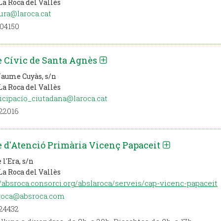
La Roca del Vallès
ura@laroca.cat
04150
e Cívic de Santa Agnès
Jaume Cuyàs, s/n
La Roca del Vallès
icipacío_ciutadana@laroca.cat
22016
 d'Atenció Primària Vicenç Papaceit
 l'Era, s/n
La Roca del Vallès
//absroca.consorci.org/abslaroca/serveis/cap-vicenc-papaceit
roca@absroca.com
24432