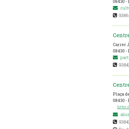
08430 - 
cult
9386
Centr
Carrer 
08430 - 
part
9384
Centre
Plaça de
08430 - 
http:
abs
9384